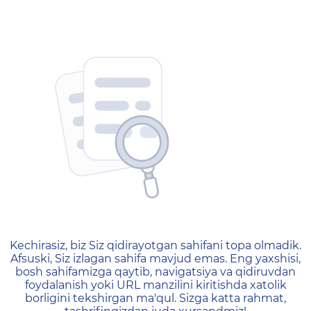
404 — Страница не найд
Kechirasiz, biz Siz qidirayotgan sahifani topa olmadik.
Afsuski, Siz izlagan sahifa mavjud emas. Eng yaxshisi,
bosh sahifamizga qaytib, navigatsiya va qidiruvdan
foydalanish yoki URL manzilini kiritishda xatolik
borligini tekshirgan ma'qul. Sizga katta rahmat,