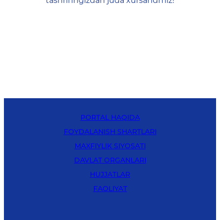
tashrifingizdan juda xursandmiz!
PORTAL HAQIDA
FOYDALANISH SHARTLARI
MAXFIYLIK SIYOSATI
DAVLAT ORGANLARI
HUJJATLAR
FAOLIYAT