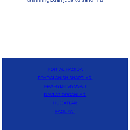
tashrifingizdan juda xursandmiz!
PORTAL HAQIDA
FOYDALANISH SHARTLARI
MAXFIYLIK SIYOSATI
DAVLAT ORGANLARI
HUJJATLAR
FAOLIYAT