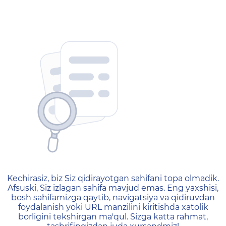
404 — Страница не найд
Kechirasiz, biz Siz qidirayotgan sahifani topa olmadik.
Afsuski, Siz izlagan sahifa mavjud emas. Eng yaxshisi,
bosh sahifamizga qaytib, navigatsiya va qidiruvdan
foydalanish yoki URL manzilini kiritishda xatolik
borligini tekshirgan ma'qul. Sizga katta rahmat,