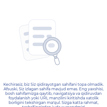
404 — Страница не найд
Kechirasiz, biz Siz qidirayotgan sahifani topa olmadik.
Afsuski, Siz izlagan sahifa mavjud emas. Eng yaxshisi,
bosh sahifamizga qaytib, navigatsiya va qidiruvdan
foydalanish yoki URL manzilini kiritishda xatolik
borligini tekshirgan ma'qul. Sizga katta rahmat,