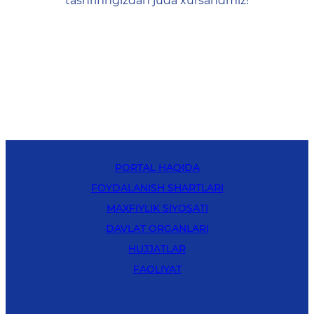
tashrifingizdan juda xursandmiz!
PORTAL HAQIDA
FOYDALANISH SHARTLARI
MAXFIYLIK SIYOSATI
DAVLAT ORGANLARI
HUJJATLAR
FAOLIYAT