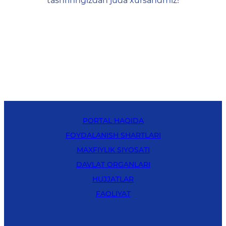
tashrifingizdan juda xursandmiz!
PORTAL HAQIDA
FOYDALANISH SHARTLARI
MAXFIYLIK SIYOSATI
DAVLAT ORGANLARI
HUJJATLAR
FAOLIYAT