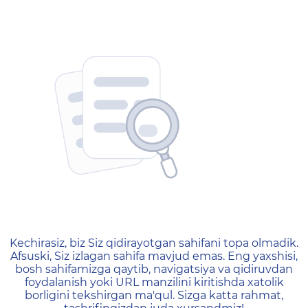
404 — Страница не найд
Kechirasiz, biz Siz qidirayotgan sahifani topa olmadik.
Afsuski, Siz izlagan sahifa mavjud emas. Eng yaxshisi,
bosh sahifamizga qaytib, navigatsiya va qidiruvdan
foydalanish yoki URL manzilini kiritishda xatolik
borligini tekshirgan ma'qul. Sizga katta rahmat,