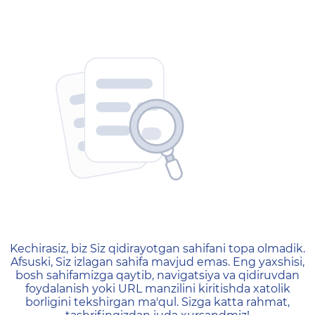
404 — Страница не найд
Kechirasiz, biz Siz qidirayotgan sahifani topa olmadik.
Afsuski, Siz izlagan sahifa mavjud emas. Eng yaxshisi,
bosh sahifamizga qaytib, navigatsiya va qidiruvdan
foydalanish yoki URL manzilini kiritishda xatolik
borligini tekshirgan ma'qul. Sizga katta rahmat,