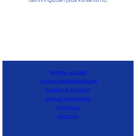
tashrifingizdan juda xursandmiz!
PORTAL HAQIDA
FOYDALANISH SHARTLARI
MAXFIYLIK SIYOSATI
DAVLAT ORGANLARI
HUJJATLAR
FAOLIYAT