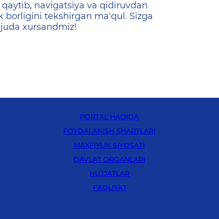
qaytib, navigatsiya va qidiruvdan
k borligini tekshirgan ma'qul. Sizga
 juda xursandmiz!
PORTAL HAQIDA
FOYDALANISH SHARTLARI
MAXFIYLIK SIYOSATI
DAVLAT ORGANLARI
HUJJATLAR
FAOLIYAT