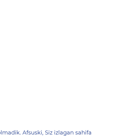
ена
lmadik. Afsuski, Siz izlagan sahifa