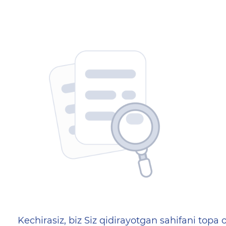
404 — Страница не найд
Kechirasiz, biz Siz qidirayotgan sahifani topa o