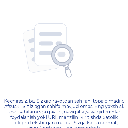
404 — Страница не найд
Kechirasiz, biz Siz qidirayotgan sahifani topa olmadik.
Afsuski, Siz izlagan sahifa mavjud emas. Eng yaxshisi,
bosh sahifamizga qaytib, navigatsiya va qidiruvdan
foydalanish yoki URL manzilini kiritishda xatolik
borligini tekshirgan ma'qul. Sizga katta rahmat,