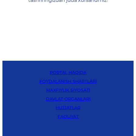
tashrifingizdan juda xursandmiz!
PORTAL HAQIDA
FOYDALANISH SHARTLARI
MAXFIYLIK SIYOSATI
DAVLAT ORGANLARI
HUJJATLAR
FAOLIYAT